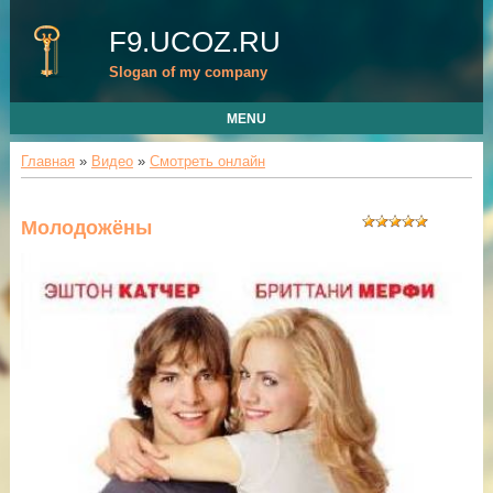
F9.UCOZ.RU
Slogan of my company
MENU
Главная
»
Видео
»
Смотреть онлайн
Молодожёны